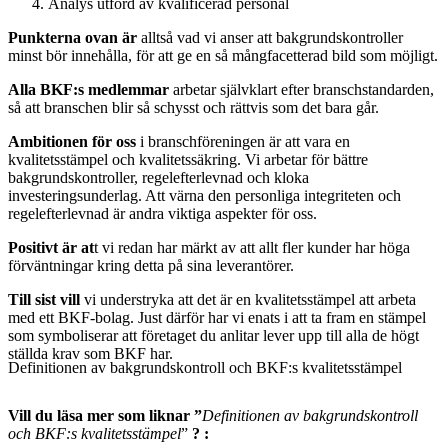
Analys utförd av kvalificerad personal
Punkterna ovan är
alltså vad vi anser att bakgrundskontroller
minst bör innehålla, för att ge en så mångfacetterad bild som möjligt.
Alla
BKF:s medlemmar
arbetar självklart efter branschstandarden,
så att branschen blir så schysst och rättvis som det bara går.
Ambitionen för oss
i branschföreningen är att vara en
kvalitetsstämpel och kvalitetssäkring. Vi arbetar för bättre
bakgrundskontroller, regelefterlevnad och kloka
investeringsunderlag. Att värna den personliga integriteten och
regelefterlevnad är andra viktiga aspekter för oss.
Positivt är at
t vi redan har märkt av att allt fler kunder har höga
förväntningar kring detta på sina leverantörer.
Till sist vill
vi understryka att det är en kvalitetsstämpel att arbeta
med ett BKF-bolag. Just därför har vi enats i att ta fram en stämpel
som symboliserar att företaget du anlitar lever upp till alla de högt
ställda krav som BKF har.
Definitionen av bakgrundskontroll och BKF:s kvalitetsstämpel
Vill du läsa mer som liknar ”
Definitionen av bakgrundskontroll
och BKF:s kvalitetsstämpel
”
?
: