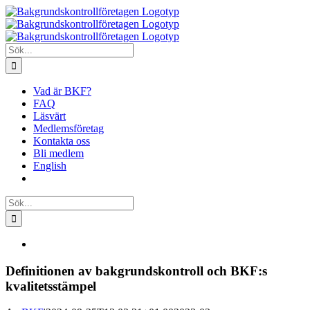
Fortsätt
till
innehållet
Sök
efter:
Vad är BKF?
FAQ
Läsvärt
Medlemsföretag
Kontakta oss
Bli medlem
English
Sök
efter:
Visa
större
bild
Definitionen av bakgrundskontroll och BKF:s
kvalitetsstämpel