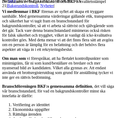
Av
BKF
|
2024-09-25T13:02:31+01:00
2023-03-
Definitionen av bakgrundskontroll och BKF:s kvalitetsstämpel
21
|
Bakgrundskontroll
,
Nyheter
|
Vi medlemmar i BKF
förenas av syftet att skapa ett tryggare
samhälle. Med gemensamma värderingar gällande etik, transparens
och säkerhet har vi tagit fram en branschstandard för
bakgrundskontroller, så att vi arbeta så rättvist och självgående som
det går. Tack vare denna branschstandard minimeras också risken
för falsk säkerhet och trygghet, vilket är vanligt då icke-kvalitativa
kontroller görs. Med detta menar vi att det finns flera sätt att avgöra
om en person är lämplig för en befattning och det behövs flera
aspekter att väga in i ett rekryteringsbeslut.
Om man som
vi förespråkar, att ha flertalet kontrollpunkter som
minimigräns, får ni som kund/beställare en bredare och mer
nyanserad bild av kandidaten. Vilket alla gynnas av. Att endast
använda ett brottsregisterutdrag som grund för anställning tycker vi
inte ger en rättvis bedömning.
Branschföreningen BKF:s gemensamma definition
, det vill säga
vår branschstandard, för vad en bakgrundskontroller minst ska
innefatta är därför:
Verifiering av identitet
Ekonomiska uppgifter
Rättsliga ärenden