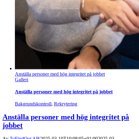
Anställa personer med hög integritet på jobbet
Galleri
Anställa personer med hög integritet på jobbet
Bakgrundskontroll
,
Rekrytering
Anställa personer med hög integritet på
jobbet
Av
ToFindOut AB
|
2025-03-10T10:08:05+01:00
2025-03-