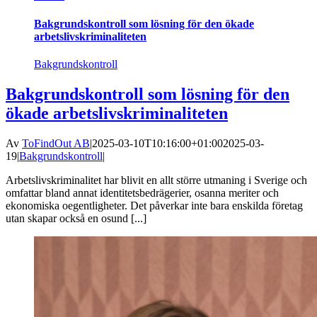
Bakgrundskontroll som lösning för den ökade
arbetslivskriminaliteten
Bakgrundskontroll
Bakgrundskontroll som lösning för den
ökade arbetslivskriminaliteten
Av
ToFindOut AB
|
2025-03-10T10:16:00+01:00
2025-03-
19
|
Bakgrundskontroll
|
Arbetslivskriminalitet har blivit en allt större utmaning i Sverige och
omfattar bland annat identitetsbedrägerier, osanna meriter och
ekonomiska oegentligheter. Det påverkar inte bara enskilda företag
utan skapar också en osund [...]