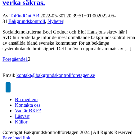
verka säkras.
Av
ToFindOut AB
|
2022-05-30T20:39:51+01:00
2022-05-
31
|
Bakgrundskontroll
,
Nyheter
|
Socialdemokraterna Boel Godner och Elof Hansjons skrev här i
SvD hur Södertälje inför de mest omfattande bakgrundskontrollerna
av anställda bland svenska kommuner, för att bekämpa
systemhotande brottslighet. Det har även uppmärksammats av [...]
Föregående
1
2
Email:
kontakt@bakgrundskontrollforetagen.se
Bli medlem
Kontakta oss
Vad är BKF?
Läsvärt
Källor
Copyright Bakgrundskontrollföretagen 2024 | All Rights Reserved
Page load link