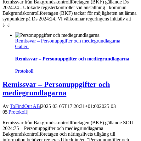
Remissvar från Bakgrundskontrollföretagen (BKF) gällande Ds
2024:24 - Utökade registerkontroller vid anställning i kommun
Bakgrundskontrollföretagen (BKF) tackar för möjligheten att lämna
synpunkter på Ds 2024:24. Vi välkomnar regeringens initiativ att
[...]
Remissvar – Personuppgifter och mediegrundlagarna
Galleri
Remissvar – Personuppgifter och mediegrundlagarna
Protokoll
Remissvar – Personuppgifter och
mediegrundlagarna
Av
ToFindOut AB
|
2025-03-05T17:20:31+01:00
2025-03-
05
|
Protokoll
|
Remissvar från Bakgrundskontrollföretagen (BKF) gällande SOU
2024:75 – Personuppgifter och mediegrundlagarna
Bakgrundskontrollföretagen och näringslivets tillgång till
information behöver regleras Utredningen “Personuppgifter och